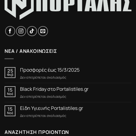
ΝΕΑ / ΑΝΑΚΟΙΝΩΣΕΙΣ
Προσφορές έως 15/3/2025
25
Φεβ
στο
Δεν επιτρέπεται σχολιασμός
Προσφορές
έως
Black Friday στο Portalistiles.gr
15
15/3/2025
Νοέ
στο
Δεν επιτρέπεται σχολιασμός
Black
Friday
Είδη Υγιεινής Portalistiles.gr
15
στο
Νοέ
στο
Δεν επιτρέπεται σχολιασμός
Portalistiles.gr
Είδη
Υγιεινής
Portalistiles.gr
ΑΝΑΖΗΤΗΣΗ ΠΡΟΙΟΝΤΩΝ