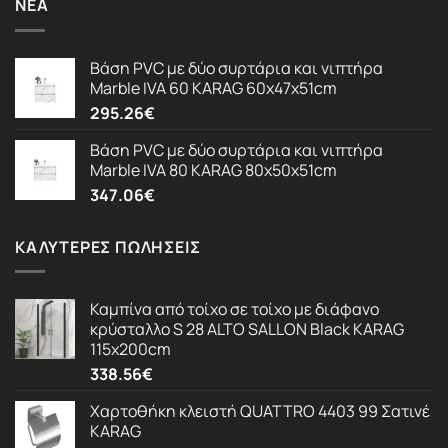
ΝΈΑ
Βάση PVC με δύο συρτάρια και νιπτήρα
Marble IVA 60 KARAG 60x47x51cm
295.26
€
Βάση PVC με δύο συρτάρια και νιπτήρα
Marble IVA 80 KARAG 80x50x51cm
347.06
€
ΚΑΛΎΤΕΡΕΣ ΠΩΛΉΣΕΙΣ
Καμπίνα από τοίχο σε τοίχο με διάφανο
κρύσταλλο S 28 ALTO SALLON Black KARAG
115x200cm
338.56
€
Χαρτοθήκη κλειστή QUATTRO 4403 99 Σατινέ
KARAG