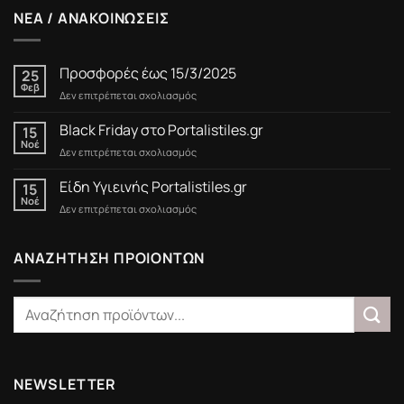
ΝΕΑ / ΑΝΑΚΟΙΝΩΣΕΙΣ
Προσφορές έως 15/3/2025
25
Φεβ
στο
Δεν επιτρέπεται σχολιασμός
Προσφορές
έως
Black Friday στο Portalistiles.gr
15
15/3/2025
Νοέ
στο
Δεν επιτρέπεται σχολιασμός
Black
Friday
Είδη Υγιεινής Portalistiles.gr
15
στο
Νοέ
στο
Δεν επιτρέπεται σχολιασμός
Portalistiles.gr
Είδη
Υγιεινής
Portalistiles.gr
ΑΝΑΖΗΤΗΣΗ ΠΡΟΙΟΝΤΩΝ
NEWSLETTER