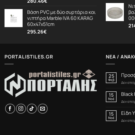
280.46
€
Νι
Βάση PVC με δύο συρτάρια και
βα
νιπτήρα Marble IVA 60 KARAG
00
60x47x51cm
21
295.26
€
PORTALISTILES.GR
ΝΕΑ / ΑΝΑΚ
Προσφ
25
Φεβ
Δεν επι
Black 
15
Νοέ
Δεν επι
Είδη Υ
15
Νοέ
Δεν επι