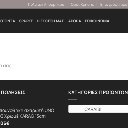
Πολιτική Απορρήτου
Όροι Χρήσης
Επιστροφή προ
ΡΟΪΌΝΤΑ
SPARKE
Η ΕΚΘΕΣΉ ΜΑΣ
ΆΡΘΡΑ
ΕΠΙΚΟΙΝΩΝΊΑ
ή σας.
 ΠΩΛΉΣΕΙΣ
ΚΑΤΗΓΟΡΊΕΣ ΠΡΟΪΌΝΤΩΝ
CARAIBI
πουνοθήκη σχαρωτή UNO
03 Χρωμέ KARAG 13cm
.06
€