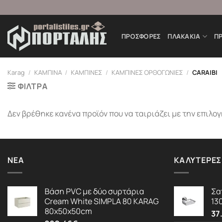
Μετάβαση
στο
περιεχόμενο
ΠΡΟΣΦΟΡΈΣ
ΠΛΑΚΑΚΙΑ
Π
Karag
/
ΚΑΜΠΙΝΑ
/
ΚΑΜΠΙΝΕΣ
/
ΚΑΜΠΙΝΕΣ ΟΡΘΟΓΩΝΙΕΣ
/
CARAIBI
ΦΙΛΤΡΑ
Δεν βρέθηκε κανένα προϊόν που να ταιριάζει με την επιλογ
ΝΈΑ
ΚΑΛΎΤΕΡΕΣ
Βάση PVC με δύο συρτάρια
Σα
Cream White SIMPLA 80 KARAG
13
80x50x50cm
37