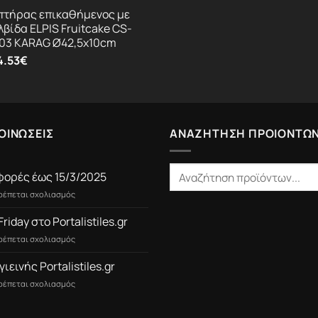
πτήρας επικαθήμενος με
λβίδα ELPIS Fruitcake CS-
03 KARAG Ø42,5x10cm
4.53
€
ΟΙΝΩΣΕΙΣ
ΑΝΑΖΗΤΗΣΗ ΠΡΟΙΟΝΤΩ
ορές έως 15/3/2025
στο
τρέπεται σχολιασμός
Προσφορές
έως
Friday στο Portalistiles.gr
15/3/2025
στο
τρέπεται σχολιασμός
Black
Friday
γιεινής Portalistiles.gr
στο
στο
τρέπεται σχολιασμός
Portalistiles.gr
Είδη
Υγιεινής