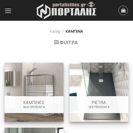
Μετάβαση
στο
περιεχόμενο
Karag
/
ΚΑΜΠΙΝΑ
ΦΙΛΤΡΑ
ΚΑΜΠΙΝΕΣ
PIETRA
949 ΠΡΟΪΌΝΤΑ
109 ΠΡΟΪΌΝΤΑ