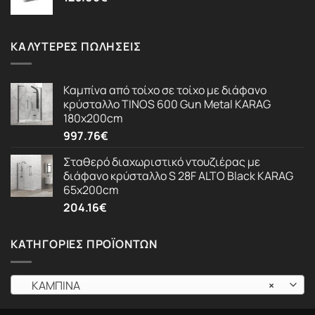
ΚΑΛΎΤΕΡΕΣ ΠΩΛΉΣΕΙΣ
Καμπίνα από τοίχο σε τοίχο με διάφανο
κρύσταλλο TINOS 600 Gun Metal KARAG
180x200cm
997.76
€
Σταθερό διαχωριστικό ντουζιέρας με
διάφανο κρύσταλλο S 28F ALTO Black KARAG
65x200cm
204.16
€
ΚΑΤΗΓΟΡΊΕΣ ΠΡΟΪΌΝΤΩΝ
ΚΑΜΠΙΝΑ
×