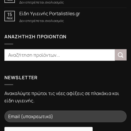
στο
Δεν επιτρέπεται σχολιασμός
Black
Friday
Είδη Υγιεινής Portalistiles.gr
15
στο
Νοέ
στο
Δεν επιτρέπεται σχολιασμός
Portalistiles.gr
Είδη
Υγιεινής
Portalistiles.gr
ΑΝΑΖΗΤΗΣΗ ΠΡΟΙΟΝΤΩΝ
NEWSLETTER
Ανακαλύψτε πρώτοι τις νέες αφίξεις σε πλακάκια και
είδη υγιεινής.