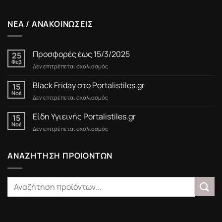
ΝΕΑ / ΑΝΑΚΟΙΝΩΣΕΙΣ
Προσφορές έως 15/3/2025
25
Φεβ
στο
Δεν επιτρέπεται σχολιασμός
Προσφορές
έως
Black Friday στο Portalistiles.gr
15
15/3/2025
Νοέ
στο
Δεν επιτρέπεται σχολιασμός
Black
Friday
Είδη Υγιεινής Portalistiles.gr
15
στο
Νοέ
στο
Δεν επιτρέπεται σχολιασμός
Portalistiles.gr
Είδη
Υγιεινής
Portalistiles.gr
ΑΝΑΖΗΤΗΣΗ ΠΡΟΙΟΝΤΩΝ