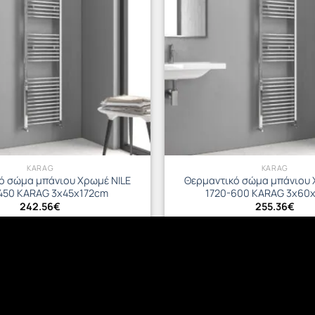
KARAG
KARAG
ό σώμα μπάνιου Χρωμέ NILE
Θερμαντικό σώμα μπάνιου 
450 KARAG 3x45x172cm
1720-600 KARAG 3x60
242.56
€
255.36
€
ΡΟΣΘΉΚΗ ΣΤΟ ΚΑΛΆΘΙ
ΠΡΟΣΘΉΚΗ ΣΤΟ ΚΑΛΆ