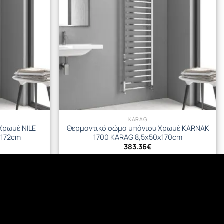
KARAG
Χρωμέ NILE
Θερμαντικό σώμα μπάνιου Χρωμέ KARNAK
x172cm
1700 KARAG 8,5x50x170cm
383.36
€
ΘΙ
ΠΡΟΣΘΉΚΗ ΣΤΟ ΚΑΛΆΘΙ