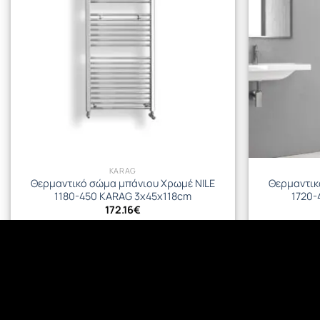
KARAG
Θερμαντικό σώμα μπάνιου Χρωμέ NILE
Θερμαντικ
1180-450 KARAG 3x45x118cm
1720-
172.16
€
ΠΡΟΣΘΉΚΗ ΣΤΟ ΚΑΛΆΘΙ
Π