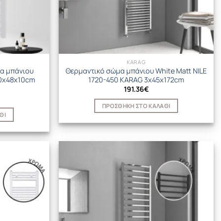
KARAG
α μπάνιου
Θερμαντικό σώμα μπάνιου White Matt NILE
0x48x10cm
1720-450 KARAG 3x45x172cm
191.36
€
ΠΡΟΣΘΉΚΗ ΣΤΟ ΚΑΛΆΘΙ
ΘΙ