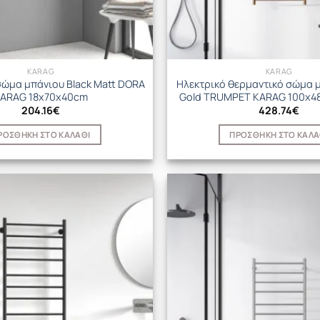
KARAG
KARAG
σώμα μπάνιου Black Matt DORA
Ηλεκτρικό θερμαντικό σώμα 
ARAG 18x70x40cm
Gold TRUMPET KARAG 100x4
204.16
€
428.74
€
ΡΟΣΘΉΚΗ ΣΤΟ ΚΑΛΆΘΙ
ΠΡΟΣΘΉΚΗ ΣΤΟ ΚΑΛΆ