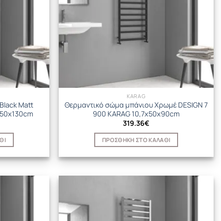
KARAG
Black Matt
Θερμαντικό σώμα μπάνιου Χρωμέ DESIGN 7
x50x130cm
900 KARAG 10,7x50x90cm
319.36
€
ΘΙ
ΠΡΟΣΘΉΚΗ ΣΤΟ ΚΑΛΆΘΙ