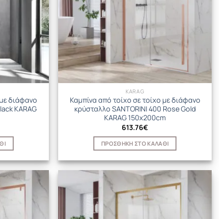
KARAG
 με διάφανο
Καμπίνα από τοίχο σε τοίχο με διάφανο
lack KARAG
κρύσταλλο SANTORINI 400 Rose Gold
KARAG 150x200cm
613.76
€
ΘΙ
ΠΡΟΣΘΉΚΗ ΣΤΟ ΚΑΛΆΘΙ