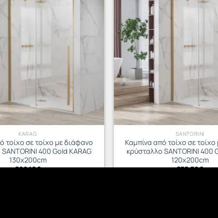
KARAG
SANTORINI
ό τοίχο σε τοίχο με διάφανο
Καμπίνα από τοίχο σε τοίχο
 SANTORINI 400 Gold KARAG
κρύσταλλο SANTORINI 400 
130x200cm
120x200cm
588.16
€
575.36
€
ΡΟΣΘΉΚΗ ΣΤΟ ΚΑΛΆΘΙ
ΠΡΟΣΘΉΚΗ ΣΤΟ ΚΑΛΆ