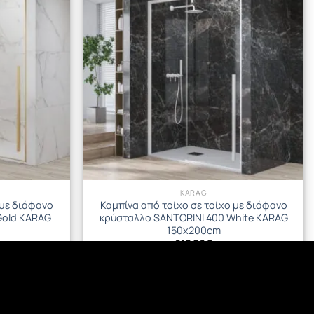
KARAG
 με διάφανο
Καμπίνα από τοίχο σε τοίχο με διάφανο
Gold KARAG
κρύσταλλο SANTORINI 400 White KARAG
150x200cm
613.76
€
ΘΙ
ΠΡΟΣΘΉΚΗ ΣΤΟ ΚΑΛΆΘΙ