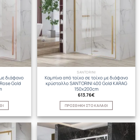
SANTORINI
 με διάφανο
Καμπίνα από τοίχο σε τοίχο με διάφανο
Rose Gold
κρύσταλλο SANTORINI 400 Gold KARAG
m
150x200cm
613.76
€
ΘΙ
ΠΡΟΣΘΉΚΗ ΣΤΟ ΚΑΛΆΘΙ