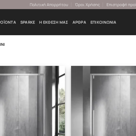
Πολιτική Απορρήτου
Όροι Χρήσης
Επιστροφή προ
ΡΟΪΌΝΤΑ
SPARKE
Η ΕΚΘΕΣΉ ΜΑΣ
ΆΡΘΡΑ
ΕΠΙΚΟΙΝΩΝΊΑ
NI