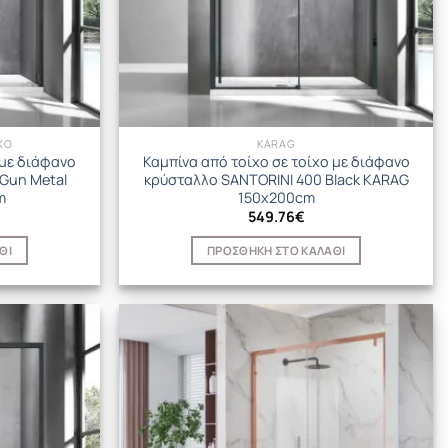
ΧΟ
KARAG
 με διάφανο
Καμπίνα από τοίχο σε τοίχο με διάφανο
Gun Metal
κρύσταλλο SANTORINI 400 Black KARAG
m
150x200cm
549.76
€
ΘΙ
ΠΡΟΣΘΉΚΗ ΣΤΟ ΚΑΛΆΘΙ