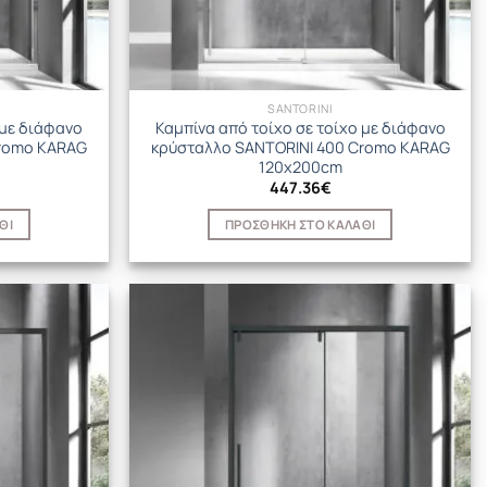
SANTORINI
 με διάφανο
Καμπίνα από τοίχο σε τοίχο με διάφανο
Cromo KARAG
κρύσταλλο SANTORINI 400 Cromo KARAG
120x200cm
447.36
€
ΘΙ
ΠΡΟΣΘΉΚΗ ΣΤΟ ΚΑΛΆΘΙ