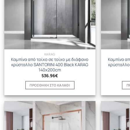
KARAG
Καμπίνα από τοίχο σε τοίχο με διάφανο
Καμπίνα απ
κρύσταλλο SANTORINI 400 Black KARAG
κρύσταλλο
140x200cm
536.96
€
ΠΡΟΣΘΉΚΗ ΣΤΟ ΚΑΛΆΘΙ
Π