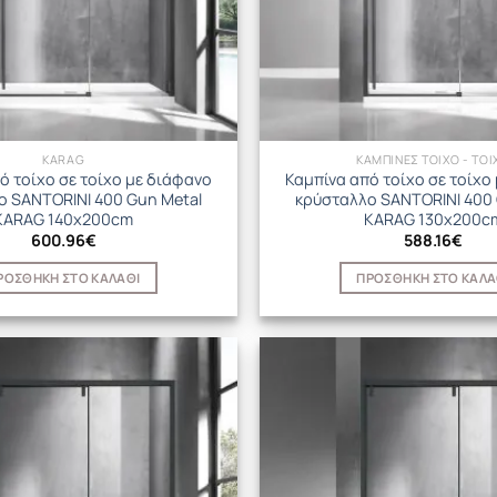
KARAG
ΚΑΜΠΙΝΕΣ ΤΟΙΧΟ - ΤΟΙ
ό τοίχο σε τοίχο με διάφανο
Καμπίνα από τοίχο σε τοίχο
ο SANTORINI 400 Gun Metal
κρύσταλλο SANTORINI 400 
KARAG 140x200cm
KARAG 130x200c
600.96
€
588.16
€
ΡΟΣΘΉΚΗ ΣΤΟ ΚΑΛΆΘΙ
ΠΡΟΣΘΉΚΗ ΣΤΟ ΚΑΛΆ