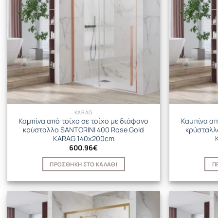
KARAG
Καμπίνα από τοίχο σε τοίχο με διάφανο
Καμπίνα απ
κρύσταλλο SANTORINI 400 Rose Gold
κρύσταλλ
KARAG 140x200cm
600.96
€
ΠΡΟΣΘΉΚΗ ΣΤΟ ΚΑΛΆΘΙ
Π