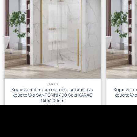
KARAG
Καμπίνα από τοίχο σε τοίχο με διάφανο
Καμπίνα απ
κρύσταλλο SANTORINI 400 Gold KARAG
κρύσταλλο
140x200cm
600.96
€
ΠΡΟΣΘΉΚΗ ΣΤΟ ΚΑΛΆΘΙ
Π