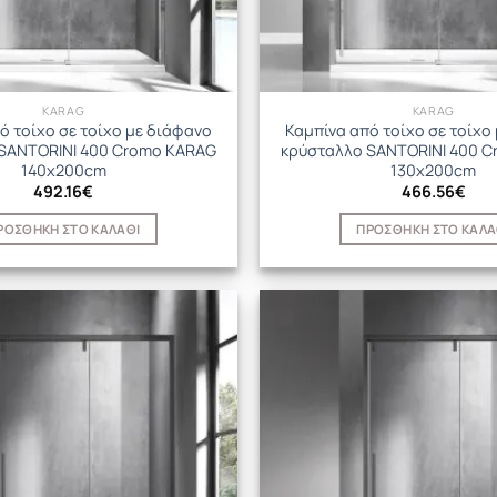
KARAG
KARAG
ό τοίχο σε τοίχο με διάφανο
Καμπίνα από τοίχο σε τοίχο
SANTORINI 400 Cromo KARAG
κρύσταλλο SANTORINI 400 
140x200cm
130x200cm
492.16
€
466.56
€
ΡΟΣΘΉΚΗ ΣΤΟ ΚΑΛΆΘΙ
ΠΡΟΣΘΉΚΗ ΣΤΟ ΚΑΛΆ