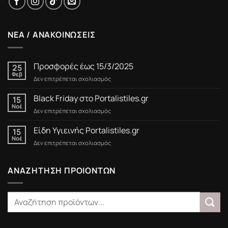
ΝΕΑ / ΑΝΑΚΟΙΝΩΣΕΙΣ
Προσφορές έως 15/3/2025
25
Φεβ
στο
Δεν επιτρέπεται σχολιασμός
Προσφορές
έως
Black Friday στο Portalistiles.gr
15
15/3/2025
Νοέ
στο
Δεν επιτρέπεται σχολιασμός
Black
Friday
Είδη Υγιεινής Portalistiles.gr
15
στο
Νοέ
στο
Δεν επιτρέπεται σχολιασμός
Portalistiles.gr
Είδη
Υγιεινής
Portalistiles.gr
ΑΝΑΖΗΤΗΣΗ ΠΡΟΙΟΝΤΩΝ